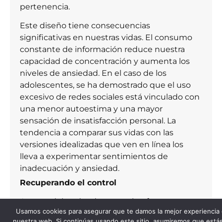
pertenencia.
Este diseño tiene consecuencias
significativas en nuestras vidas. El consumo
constante de información reduce nuestra
capacidad de concentración y aumenta los
niveles de ansiedad. En el caso de los
adolescentes, se ha demostrado que el uso
excesivo de redes sociales está vinculado con
una menor autoestima y una mayor
sensación de insatisfacción personal. La
tendencia a comparar sus vidas con las
versiones idealizadas que ven en línea los
lleva a experimentar sentimientos de
inadecuación y ansiedad.
Recuperando el control
A pesar del poder de estas plataformas, es
Usamos cookies para asegurar que te damos la mejor experiencia
posible recuperar el control sobre nuestra
nuestra web. Si continúas usando este sitio, asumiremos que está