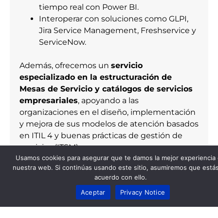
tiempo real con Power BI.
Interoperar con soluciones como GLPI,
Jira Service Management, Freshservice y
ServiceNow.
Además, ofrecemos un
servicio
especializado en la estructuración de
Mesas de Servicio y catálogos de servicios
empresariales
, apoyando a las
organizaciones en el diseño, implementación
y mejora de sus modelos de atención basados
en ITIL 4 y buenas prácticas de gestión de
servicios (ITSM).
Usamos cookies para asegurar que te damos la mejor experiencia
Más allá del área de TI: aplicando
nuestra web. Si continúas usando este sitio, asumiremos que está
el modelo en toda la organización
acuerdo con ello.
Aceptar
Privacy Notice
El enfoque de la Mesa de Servicio se ha
expandido a todas las áreas del negocio,
ahora departamentos como Recursos